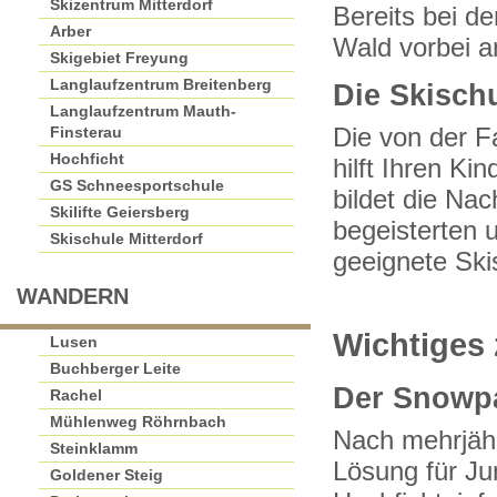
Skizentrum Mitterdorf
Bereits bei de
Arber
Wald vorbei a
Skigebiet Freyung
Langlaufzentrum Breitenberg
Die Skisch
Langlaufzentrum Mauth-
Finsterau
Die von der F
Hochficht
hilft Ihren K
GS Schneesportschule
bildet die Na
Skilifte Geiersberg
begeisterten 
Skischule Mitterdorf
geeignete Skis
WANDERN
Wichtiges
Lusen
Buchberger Leite
Der Snowpa
Rachel
Mühlenweg Röhrnbach
Nach mehrjähr
Steinklamm
Lösung für Ju
Goldener Steig