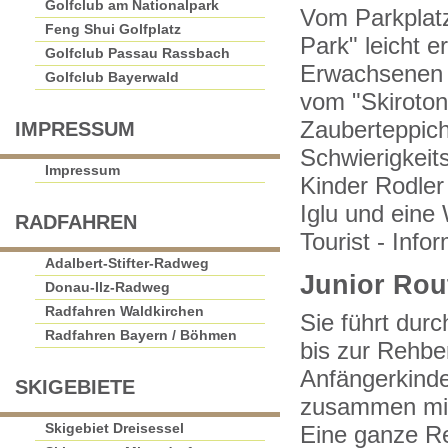
Golfclub am Nationalpark
Vom Parkplatz
Feng Shui Golfplatz
Park" leicht e
Golfclub Passau Rassbach
Erwachsenen 
Golfclub Bayerwald
vom "Skiroton
Zauberteppich
IMPRESSUM
Schwierigkeits
Impressum
Kinder Rodler
Iglu und eine
RADFAHREN
Tourist - Info
Adalbert-Stifter-Radweg
Junior Rout
Donau-Ilz-Radweg
Radfahren Waldkirchen
Sie führt dur
Radfahren Bayern / Böhmen
bis zur Rehbe
Anfängerkinde
SKIGEBIETE
zusammen mit 
Skigebiet Dreisessel
Eine ganze Re