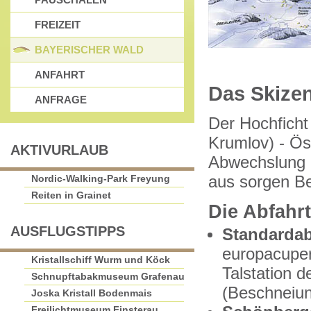
FREIZEIT
BAYERISCHER WALD
ANFAHRT
Das Skizen
ANFRAGE
Der Hochficht
Krumlov) - Öst
AKTIVURLAUB
Abwechslung 
Nordic-Walking-Park Freyung
aus sorgen Be
Reiten in Grainet
Die Abfahr
AUSFLUGSTIPPS
Standardab
europacuper
Kristallschiff Wurm und Köck
Talstation 
Schnupftabakmuseum Grafenau
(Beschneiu
Joska Kristall Bodenmais
Freilichtmuseum Finsterau