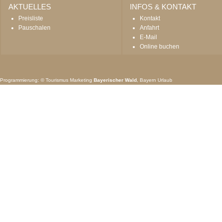
AKTUELLES
INFOS & KONTAKT
Preisliste
Kontakt
Pauschalen
Anfahrt
E-Mail
Online buchen
Programmierung: ©
Tourismus
Marketing
Bayerischer Wald
,
Bayern
Urlaub