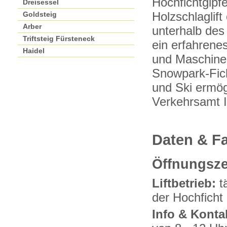
Hochfichtgipf
Dreisessel
Goldsteig
Holzschlaglift
Arber
unterhalb des
Triftsteig Fürsteneck
ein erfahrene
Haidel
und Maschine
Snowpark-Fich
und Ski ermögl
Verkehrsamt 
Daten & Fa
Öffnungsze
Liftbetrieb:
tä
der Hochfich
Info & Konta