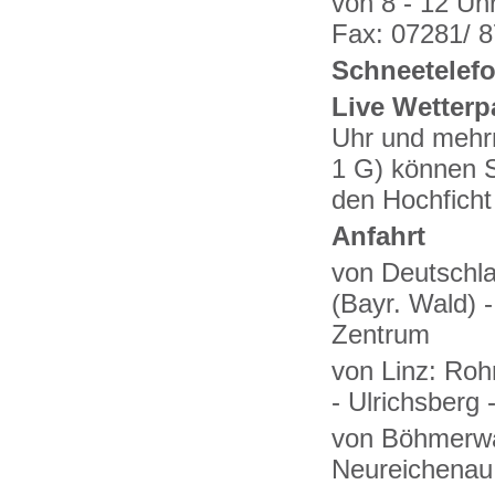
von 8 - 12 Uhr
Fax: 07281/ 8
Schneetelefo
Live Wetter
Uhr und mehrm
1 G) können S
den Hochficht
Anfahrt
von Deutschla
(Bayr. Wald) 
Zentrum
von Linz: Roh
- Ulrichsberg 
von Böhmerwal
Neureichenau