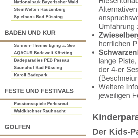
Riesentorlau
Nationalpark Bayerischer Wald
Alternativen
SteinWelten Hauzenberg
anspruchsvo
Spielbank Bad Füssing
Umfahrung z
BADEN UND KUR
Zwieselber
herrlichen 
Sonnen-Therme Eging a. See
Schwarzenb
AQACUR Badewelt Kötzting
lange Piste,
Badeparadies PEB Passau
Saunahof Bad Füssing
der 4-er Se
Karoli Badepark
(Beschneiu
Weitere Info
FESTE UND FESTIVALS
jeweiligen 
Passionsspiele Perlesreut
Waldkirchner Rauhnacht
Kinderpar
GOLFEN
Der Kids-P