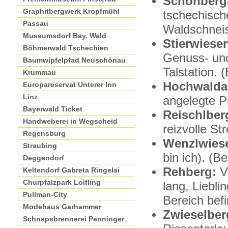
Schönberga
Graphitbergwerk Kropfmühl
tschechisch
Passau
Waldschneis
Museumsdorf Bay. Wald
Stierwiese
Böhmerwald Tschechien
Genuss- und
Baumwipfelpfad Neuschönau
Talstation.
Krummau
Hochwaldab
Europareservat Unterer Inn
Linz
angelegte Pi
Bayerwald Ticket
Reischlber
Handweberei in Wegscheid
reizvolle St
Regensburg
Wenzlwies
Straubing
bin ich). (
Deggendorf
Rehberg:
Ve
Keltendorf Gabreta Ringelai
Churpfalzpark Loifling
lang, Liebl
Pullman-City
Bereich befi
Modehaus Garhammer
Zwieselber
Schnapsbrennerei Penninger