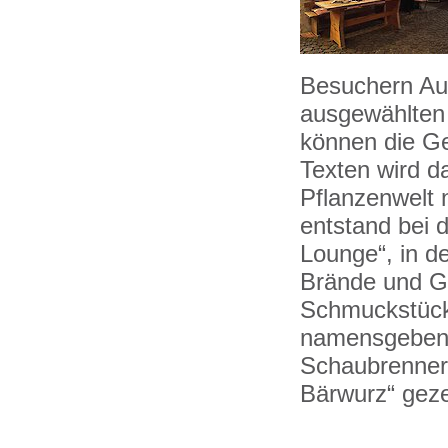
Besuchern Au
ausgewählten
können die Ge
Texten wird d
Pflanzenwelt 
entstand bei
Lounge“, in d
Brände und Ge
Schmuckstück
namensgebened
Schaubrennere
Bärwurz“ geze