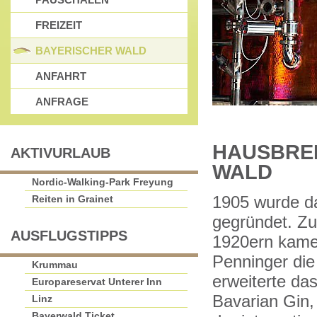
FREIZEIT
BAYERISCHER WALD
ANFAHRT
ANFRAGE
HAUSBREN
AKTIVURLAUB
WALD
Nordic-Walking-Park Freyung
Reiten in Grainet
1905 wurde d
gegründet. Zu
AUSFLUGSTIPPS
1920ern kamen
Penninger die
Krummau
erweiterte d
Europareservat Unterer Inn
Bavarian Gin
Linz
Bayerwald Ticket