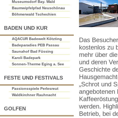
Museumsdorf Bay. Wald
Baumwipfelpfad Neuschönau
Böhmerwald Tschechien
BADEN UND KUR
AQACUR Badewelt Kötzting
Das Besucher-
Badeparadies PEB Passau
kostenlos zu 
Saunahof Bad Füssing
mehr über di
Karoli Badepark
und deren Ver
Sonnen-Therme Eging a. See
Geschichte de
Hausgemachte 
FESTE UND FESTIVALS
„Schrot und S
Passionsspiele Perlesreut
angebotenen K
Waldkirchner Rauhnacht
Kaffeeröstung
werden. Highl
GOLFEN
Betrieb, bei d