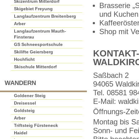
Skizentrum Mitterdorf
Brasserie „
Skigebiet Freyung
und Kuchen
Langlaufzentrum Breitenberg
Kaffeeröster
Arber
Shop mit Ve
Langlaufzentrum Mauth-
Finsterau
GS Schneesportschule
KONTAKT
Skilifte Geiersberg
Hochficht
WALDKIR
Skischule Mitterdorf
Saßbach 2
WANDERN
94065 Waldkir
Tel. 08581 98
Goldener Steig
E-Mail: wald
Dreisessel
Öffnungs-Zeit
Goldsteig
Arber
Montag bis Sa
Triftsteig Fürsteneck
Sonn- und Fei
Haidel