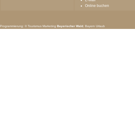
E-Mail
Online buchen
Programmierung: ©
Tourismus
Marketing
Bayerischer Wald
,
Bayern
Urlaub