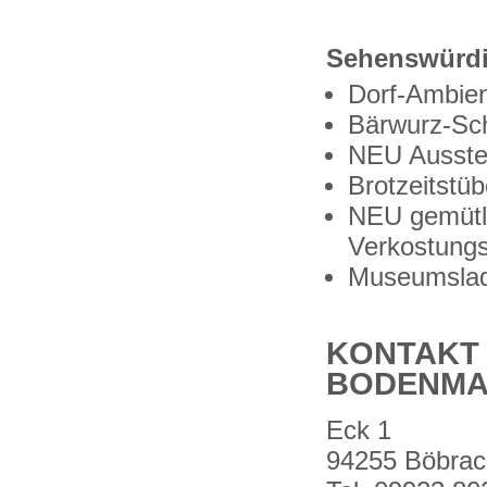
Sehenswürdig
Dorf-Ambien
Bärwurz-Sc
NEU Ausste
Brotzeitstü
NEU gemütl
Verkostung
Museumslad
KONTAKT
BODENMA
Eck 1
94255 Böbrac