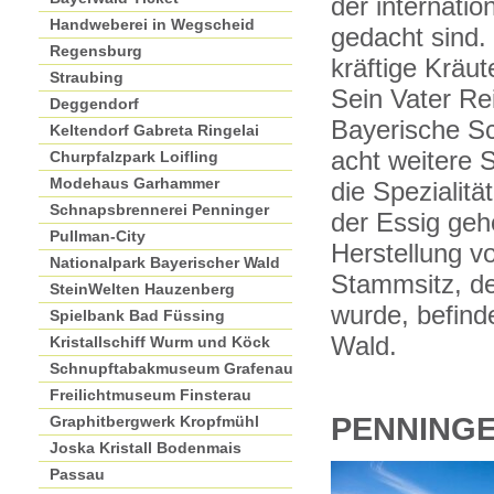
der internatio
Handweberei in Wegscheid
gedacht sind. 
Regensburg
kräftige Kräut
Straubing
Sein Vater Re
Deggendorf
Bayerische S
Keltendorf Gabreta Ringelai
acht weitere 
Churpfalzpark Loifling
Modehaus Garhammer
die Spezialit
Schnapsbrennerei Penninger
der Essig geh
Pullman-City
Herstellung 
Nationalpark Bayerischer Wald
Stammsitz, de
SteinWelten Hauzenberg
wurde, befind
Spielbank Bad Füssing
Wald.
Kristallschiff Wurm und Köck
Schnupftabakmuseum Grafenau
Freilichtmuseum Finsterau
PENNING
Graphitbergwerk Kropfmühl
Joska Kristall Bodenmais
Passau