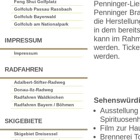
Feng Shui Golfplatz
Penninger-Lie
Golfclub Passau Rassbach
Penninger Bra
Golfclub Bayerwald
die Herstellu
Golfclub am Nationalpark
in dem bereit
kann im Rahme
IMPRESSUM
werden. Ticke
Impressum
werden.
RADFAHREN
Adalbert-Stifter-Radweg
Donau-Ilz-Radweg
Radfahren Waldkirchen
Sehenswürdig
Radfahren Bayern / Böhmen
Ausstellung
Spirituosenh
SKIGEBIETE
Film zur Ha
Skigebiet Dreisessel
Brennerei T