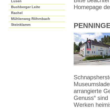
Bitte beachten
Lusen
Homepage de
Buchberger Leite
Rachel
Mühlenweg Röhrnbach
PENNINGE
Steinklamm
Schnapsherste
Museumsladen 
arrangierte 
Genuss“ sind 
Werken heimis